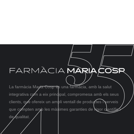
La farmàcia Maria Cosp és una farmàcia, amb la salut
integrativa com a eix principal, compromesa amb els seus
clients, que ofereix un ampli ventall de productes i serveis
que compten amb les màximes garanties de rigor científic i
de qualitat.