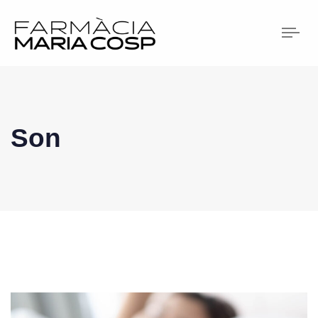
Tog
nav
Son