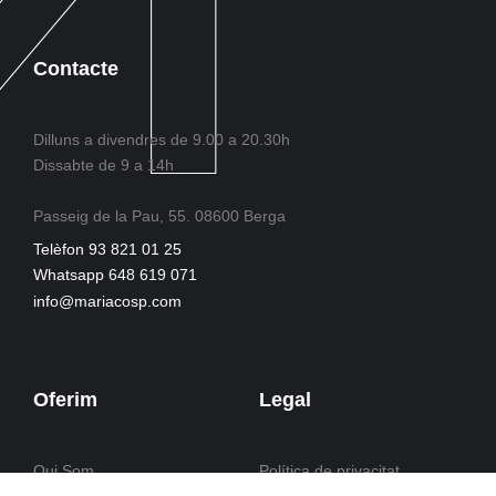
Contacte
Dilluns a divendres de 9.00 a 20.30h
Dissabte de 9 a 14h
Passeig de la Pau, 55. 08600 Berga
Telèfon 93 821 01 25
Whatsapp 648 619 071
info@mariacosp.com
Oferim
Legal
Qui Som
Política de privacitat