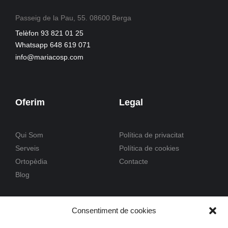
Passeig de la Pau, 55. 08600 Berga
Telèfon 93 821 01 25
Whatsapp 648 619 071
info@mariacosp.com
Oferim
Legal
Qui Som
Política de privacitat
Serveis
Política de cookies
Ortopèdia
Contacte
Blog
Consentiment de cookies