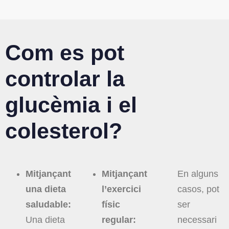
Com es pot
controlar la
glucèmia i el
colesterol?
Mitjanç
ant
Mitjanç
ant
En alguns
una dieta
l’exercici
casos, pot
saludable:
f
í
sic
ser
Una dieta
regular:
necessari