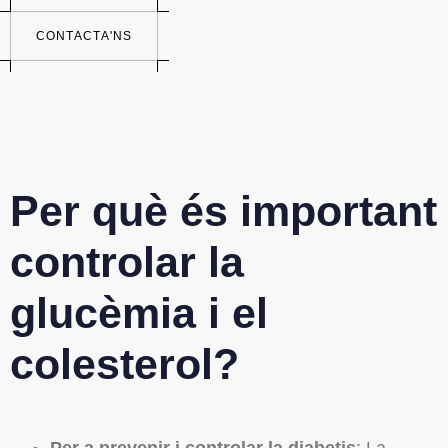
C
O
N
T
A
C
T
A
'
N
S
Per què és important
controlar la
glucèmia i el
colesterol?