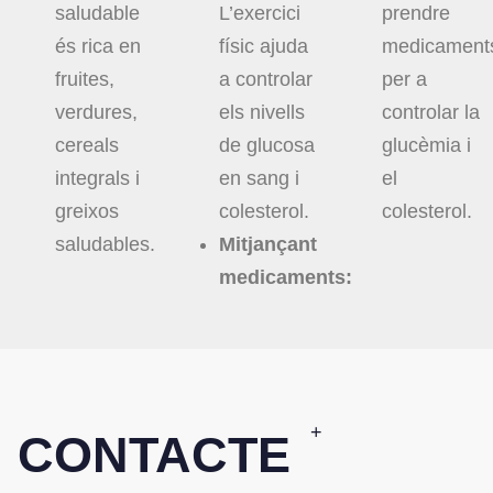
saludable
L’exercici
prendre
és rica en
físic ajuda
medicament
fruites,
a controlar
per a
verdures,
els nivells
controlar la
cereals
de glucosa
glucèmia i
integrals i
en sang i
el
greixos
colesterol.
colesterol.
saludables.
Mitjanç
ant
medicaments:
+
CONTACTE