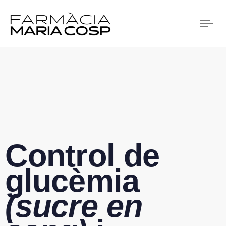
Tog
nav
Control de
glucèmia
(sucre en