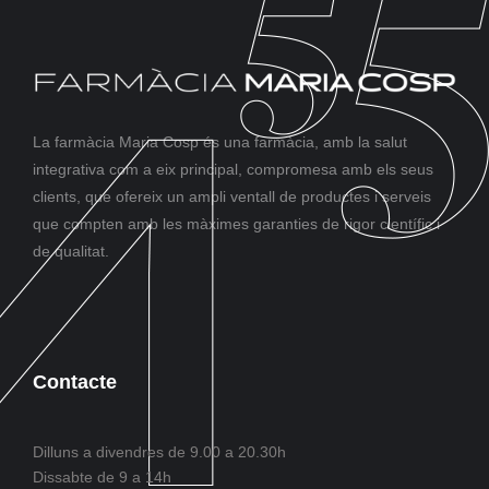
La farmàcia Maria Cosp és una farmàcia, amb la salut
integrativa com a eix principal, compromesa amb els seus
clients, que ofereix un ampli ventall de productes i serveis
que compten amb les màximes garanties de rigor científic i
de qualitat.
Contacte
Dilluns a divendres de 9.00 a 20.30h
Dissabte de 9 a 14h